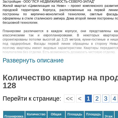
Застройщик - ООО "ЛСР. НЕДВИЖИМОСТЬ-СЕВЕРО-ЗАПАД"
Жилой квартал «Цивилизация на Неве» – проект комплексного развити
городской территории. Корпуса, расположенные на первой линии
построены по кирпично-монолитной технологии, светлые фасад
оформлены в стиле сталинского ампира. Дома второй линии построены п
бесшовной технологии.
Планировки различаются в каждом корпусе, они представлены ка
классическими так и европланировками. В некоторых квартира
спроектированы потолки высотой до 3,15 метров, кухни-гостиные и ниш
под гардеробные. Фасады первой линии обращены в сторону Невы
поэтому квартиры имеют видовые характеристики. Квартиры передаютс
покупателям без отделки. Есть возможность дозаказать чистовую отделку.
Развернуть описание
Жилой комплекс расположен в Невском районе на Октябрьско
набережной. Проект включает в себя четыре детских сада на 720 мест, дв
школы на 3300 мест и детский образовательный центр на 200 мест. Н
первых этажах корпусов предусмотрены коммерческие помещения
Количество квартир на про
Придомовая территория благоустроена пешеходным бульваром, скверами
зелеными зонами и ландшафтным дизайном. Во дворе установлен
128
детские площадки, спортивные комплексы, а также подземные и наземны
многоуровневые паркинги на 4000 мест. Проектом предусмотре
собственный выход на благоустроенную набережную.
Перейти к странице:
<<
<
1
2
3
4
В районе расположены парки и скверы, работают магазины, отделени
почты и банков, ТРК «Лондон Молл». В 10 минутах транспортом находитс
метро «Улица Дыбенко», выезд на КАД – в семи минутах транспортом.
Количество
Общая
Площадь
Площадь
Планировка
Этаж