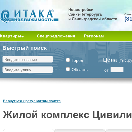
Новостройки
Санкт-Петербурга
Санк
(8
и Ленинградской области
Квартиры
Спецпредложения
Регионам
Быстрый поиск
Цена
(тыс.р
Город
Область
от
Вернуться к результатам поиска
Жилой комплекс Цивили