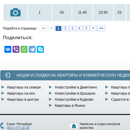
1
43
11.40
23.50
22
Перейти к странице:
<<
<
1
2
3
4
5
>
>>
Поделиться:
АКЦИИ И СКИДКИ НА КВАРТИРЫ И КОММЕРЧЕСКУЮ НЕДВ
Квартиры на севере
Новостройки в Девяткино
Квартиры 
Квартиры на юге
Новостройки в Шушарах
Квартиры в
Квартиры в центре
Новостройки в Кудрово
Сдаются в 
Квартиры в Янино
Санкт-Петербург
Написать в отдел контроля
(812) 777-11-33
качества