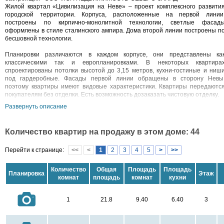
Жилой квартал «Цивилизация на Неве» – проект комплексного развити
городской территории. Корпуса, расположенные на первой линии
построены по кирпично-монолитной технологии, светлые фасад
оформлены в стиле сталинского ампира. Дома второй линии построены п
бесшовной технологии.
Планировки различаются в каждом корпусе, они представлены ка
классическими так и европланировками. В некоторых квартира
спроектированы потолки высотой до 3,15 метров, кухни-гостиные и ниш
под гардеробные. Фасады первой линии обращены в сторону Невы
поэтому квартиры имеют видовые характеристики. Квартиры передаютс
покупателям без отделки. Есть возможность дозаказать чистовую отделку.
Развернуть описание
Жилой комплекс расположен в Невском районе на Октябрьско
набережной. Проект включает в себя четыре детских сада на 720 мест, дв
школы на 3300 мест и детский образовательный центр на 200 мест. Н
Количество квартир на продажу в этом доме: 44
первых этажах корпусов предусмотрены коммерческие помещения
Придомовая территория благоустроена пешеходным бульваром, скверами
Перейти к странице:
<<
<
1
2
3
4
5
>
>>
зелеными зонами и ландшафтным дизайном. Во дворе установлен
детские площадки, спортивные комплексы, а также подземные и наземны
многоуровневые паркинги на 4000 мест. Проектом предусмотре
Количество
Общая
Площадь
Площадь
Планировка
Этаж
собственный выход на благоустроенную набережную.
комнат
площадь
комнат
кухни
В районе расположены парки и скверы, работают магазины, отделени
почты и банков, ТРК «Лондон Молл». В 10 минутах транспортом находитс
1
21.8
9.40
6.40
3
метро «Улица Дыбенко», выезд на КАД – в семи минутах транспортом.