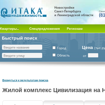
Новостройки
Санкт-Петербурга
Санк
(8
и Ленинградской области
Квартиры
Спецпредложения
Регионам
Быстрый поиск
Цена
(тыс.р
Город
Область
от
Вернуться к результатам поиска
Жилой комплекс Цивилизация на 