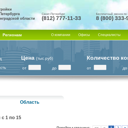
тройки
Петербурга
Санкт-Петербург
Бесплатный звонок по
(812) 777-11-33
8 (800) 333-
нградской области
Регионам
О компании
Офисы
Специалисты
Цена
Количество ко
(тыс.руб)
д
сть
от
до
от
до
Область
с 1 по 15