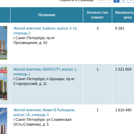
Перейти к странице:
<<
<
1
2
>
Количество
Минималь
Название
комнат
цена
Жилой комплекс Байрон, корпус 2-16,
3
9 381
очередь 2
г Санкт-Петербург, пр-кт
Просвещения, д. 43
Жилой комплекс AEROCITY, корпус 1,
1
1 521 600
очередь 1
г Санкт-Петербург, п Шушары, пр-кт
Старорусский, д. 11
Жилой комплекс Живи! В Рыбацком,
1
1 610 480
корпус 16, очередь 3
г Санкт-Петербург, ул Славянская
(Усть-Славянка), д. 5