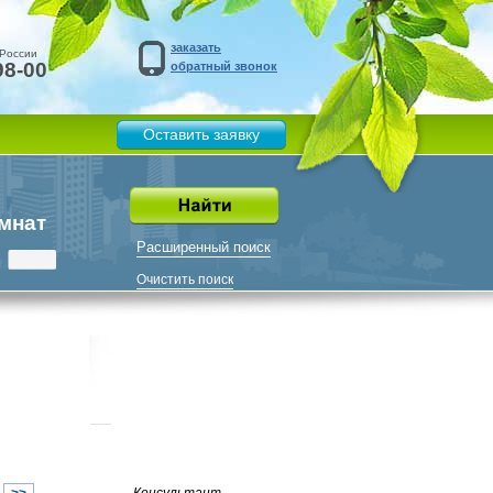
заказать
 России
98-00
обратный звонок
Оставить заявку
мнат
Расширенный поиск
Очистить поиск