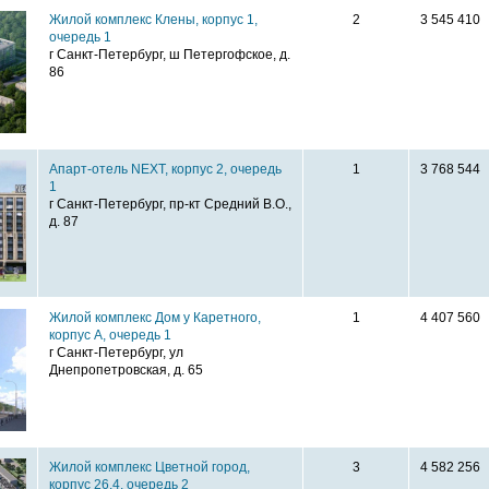
Жилой комплекс Клены, корпус 1,
2
3 545 410
очередь 1
г Санкт-Петербург, ш Петергофское, д.
86
Апарт-отель NEXT, корпус 2, очередь
1
3 768 544
1
г Санкт-Петербург, пр-кт Средний В.О.,
д. 87
Жилой комплекс Дом у Каретного,
1
4 407 560
корпус А, очередь 1
г Санкт-Петербург, ул
Днепропетровская, д. 65
Жилой комплекс Цветной город,
3
4 582 256
корпус 26.4, очередь 2