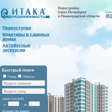
Новостройки
Санкт-Петербурга
Санк
(8
и Ленинградской области
Переуступки
Квартиры в сданных
домах
Автобусные
экскурсии
Быстрый поиск
Город
Область
Цена (тыс.руб)
от
до
Количество комнат