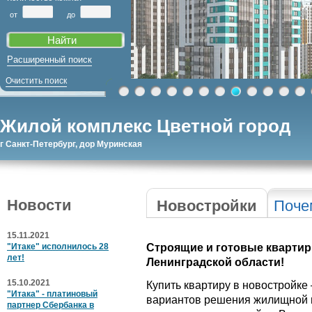
от
до
Расширенный поиск
Очистить поиск
Жилой комплекс Цветной город
г Санкт-Петербург, дор Муринская
Новости
Новостройки
Поче
15.11.2021
"Итаке" исполнилось 28
Строящие и готовые квартир
лет!
Ленинградской области!
15.10.2021
Купить квартиру в новостройке
"Итака" - платиновый
вариантов решения жилищной 
партнер Сбербанка в