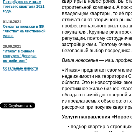
квартиры в новостройке, Вы с
Петербурге по итогам
третьего квартала 2021
строительной компании. А пос
года.
владельцем квартиры, то её пр
отличаться от вторичного рынка
01.10.2021
профессионального риэлтора з
Открыты продажи в ЖК
"Листва" на Лиственной
покупателя. Крупные риэлторск
улице
репутации, поэтому сотруднич
застройщиками. Поэтому очень
29.09.2021
безопасный выбор посредника.
"Итака" в финале
конкурса "Доверие
Ваше новоселье — наш профес
потребителя"
Остальные новости
«Итака» предлагает своим кли
недвижимости на территории С
области. Это и новостройки эко
престижное жилье бизнес-клас
обладают самой достоверной 
из предлагаемых объектов: от 
рассрочки при покупке квартир
Услуги направления «Новое 
• подбор квартир в строящих