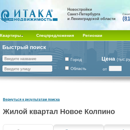
Новостройки
Санкт-Петербурга
Санк
(8
и Ленинградской области
Квартиры
Спецпредложения
Регионам
Быстрый поиск
Цена
(тыс.р
Город
Область
от
Вернуться к результатам поиска
Жилой квартал Новое Колпино