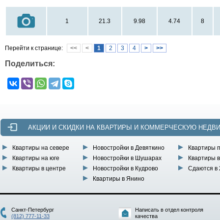
1
21.3
9.98
4.74
8
Перейти к странице:
<<
<
1
2
3
4
>
>>
Поделиться:
АКЦИИ И СКИДКИ НА КВАРТИРЫ И КОММЕРЧЕСКУЮ НЕДВ
Квартиры на севере
Новостройки в Девяткино
Квартиры 
Квартиры на юге
Новостройки в Шушарах
Квартиры в
Квартиры в центре
Новостройки в Кудрово
Сдаются в 
Квартиры в Янино
Санкт-Петербург
Написать в отдел контроля
(812) 777-11-33
качества