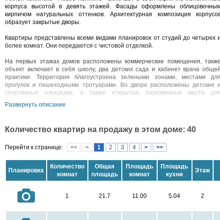
корпуса высотой в девять этажей. Фасады оформлены облицовочны
кирпичом натуральных оттенков. Архитектурная композиция корпусо
образует закрытые дворы.
Квартиры представлены всеми видами планировок от студий до четырех 
более комнат. Они передаются с чистовой отделкой.
На первых этажах домов расположены коммерческие помещения, такж
объект включает в себя школу, два детских сада и кабинет врача обще
практики. Территория благоустроена зелеными зонами, местами дл
прогулок и пешеходными тротуарами. Во дворе расположены детские 
спортивные площадки, а также открытые парковочные места дл
автомобилей.
Развернуть описание
В пяти минутах пешком находится набережная реки Ижоры. В районе дом
есть продуктовые магазины, прачечные, химчистки, парикмахерские
Количество квартир на продажу в этом доме: 40
салоны красоты, медицинские центры, стоматология, отделения банков
офисные помещения, кафе и рестораны. Метро и ж/д станция «Рыбацкое
Перейти к странице:
<<
<
1
2
3
4
>
>>
расположены в 20 минутах транспортом.
Количество
Общая
Площадь
Площадь
Планировка
Этаж
комнат
площадь
комнат
кухни
1
21.7
11.00
5.04
2