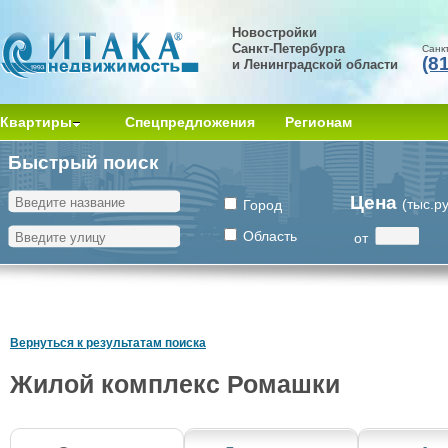
Новостройки
Санкт-Петербурга
Санк
(8
и Ленинградской области
Квартиры
Спецпредложения
Регионам
Быстрый поиск
Цена
(тыс.р
Город
Область
от
Вернуться к результатам поиска
Жилой комплекс Ромашки