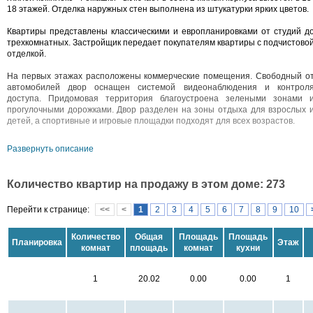
18 этажей. Отделка наружных стен выполнена из штукатурки ярких цветов.
Квартиры представлены классическими и европланировками от студий д
трехкомнатных. Застройщик передает покупателям квартиры с подчистово
отделкой.
На первых этажах расположены коммерческие помещения. Свободный о
автомобилей двор оснащен системой видеонаблюдения и контрол
доступа. Придомовая территория благоустроена зелеными зонами 
прогулочными дорожками. Двор разделен на зоны отдыха для взрослых 
детей, а спортивные и игровые площадки подходят для всех возрастов.
Жилой комплекс расположен в пяти минутах пешком от набережной рек
Развернуть описание
Охта. В 20 минутах транспортом находятся «Максидом», «МЕГА Парнас»
«OBI»,«IKEA» и «Ашан», «Северный Молл» и «Prisma». Любители активног
отдыха могут посещать Охта-парк, «Северный склон», трамплин 
Количество квартир на продажу в этом доме: 273
Кавголово и ездить на озёра. Метро «Девяткино» и выезд на КАД – в 1
минутах транспортом.
Перейти к странице:
<<
<
1
2
3
4
5
6
7
8
9
10
Количество
Общая
Площадь
Площадь
Планировка
Этаж
комнат
площадь
комнат
кухни
1
20.02
0.00
0.00
1