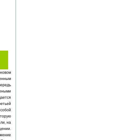
 новом
венным
чередь
леными
дается
ретьей
собой
оторую
ли, на
щении.
ожение