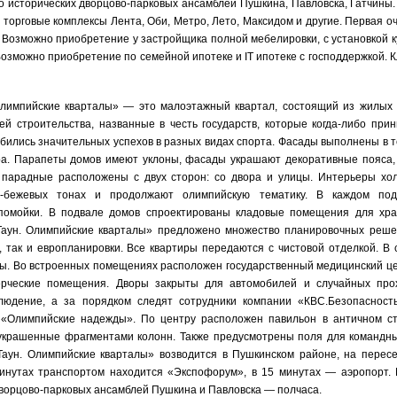
до исторических дворцово-парковых ансамблей Пушкина, Павловска, Гатчины.
 торговые комплексы Лента, Оби, Метро, Лето, Максидом и другие. Первая о
. Возможно приобретение у застройщика полной мебелировки, с установкой к
озможно приобретение по семейной ипотеке и IT ипотеке с господдержкой. К
Олимпийские кварталы» — это малоэтажный квартал, состоящий из жилых
ей строительства, названные в честь государств, которые когда-либо при
бились значительных успехов в разных видах спорта. Фасады выполнены в 
тра. Парапеты домов имеют уклоны, фасады украшают декоративные пояса,
в парадные расположены с двух сторон: со двора и улицы. Интерьеры хо
-бежевых тонах и продолжают олимпийскую тематику. В каждом под
помойки. В подвале домов спроектированы кладовые помещения для хр
аун. Олимпийские кварталы» предложено множество планировочных реше
а, так и европланировки. Все квартиры передаются с чистовой отделкой. В 
олы. Во встроенных помещениях расположен государственный медицинский це
рческие помещения. Дворы закрыты для автомобилей и случайных про
людение, а за порядком следят сотрудники компании «КВС.Безопасност
 «Олимпийские надежды». По центру расположен павильон в античном с
украшенные фрагментами колонн. Также предусмотрены поля для командны
аун. Олимпийские кварталы» возводится в Пушкинском районе, на перес
минутах транспортом находится «Экспофорум», в 15 минутах — аэропорт.
дворцово-парковых ансамблей Пушкина и Павловска — полчаса.