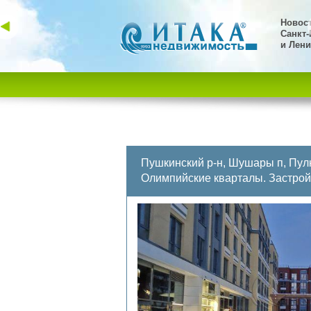
Новос
Санкт-
и Лени
Пушкинский р-н, Шушары п, Пул
Олимпийские кварталы.
Застро