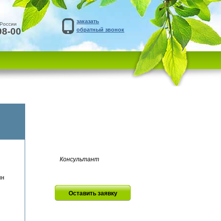
заказать
 России
98-00
обратный звонок
Консультант
ин
Оставить заявку