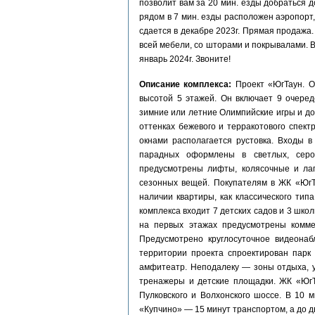
позволит вам за 20 мин. езды добраться 
рядом в 7 мин. езды расположен аэропорт,
сдается в декабре 2023г. Прямая продажа
всей мебели, со шторами и покрывалами. В
январь 2024г. Звоните!
Описание комплекса:
Проект «ЮгТаун. 
высотой 5 этажей. Он включает 9 очеред
зимние или летние Олимпийские игры и до
оттенках бежевого и терракотового спек
окнами располагается рустовка. Входы 
парадных оформлены в светлых, серо
предусмотрены лифты, колясочные и ла
сезонных вещей. Покупателям в ЖК «ЮгТ
наличии квартиры, как классического тип
комплекса входит 7 детских садов и 3 шк
на первых этажах предусмотрены комме
Предусмотрено круглосуточное видеонаб
территории проекта спроектирован парк
амфитеатр. Неподалеку — зоны отдыха, 
тренажеры и детские площадки. ЖК «ЮгТ
Пулковского и Волхонского шоссе. В 10 
«Купчино» — 15 минут транспортом, а до 