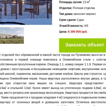
2
Площадь кухни:
13 м
Отделка:
Полная отделка
Тип дома:
монолит-кирпич
Срок сдачи:
Сдан
Этаж/Этажность:
4/5
Цена:
6 390 000 руб.
Заказать объект
с отделкой без обременений в южной части города на Пулковских высотах в
сположена в первой очереди комплекса в Олимпийском стиле с собст
обственным прогулочным парком. Очередь 1.1, номер секции 1.1.8. Первая о
ых домов с просторными и бесшумными немецкими лифтами, внутренними зе
ей школой, паркингом, магазинами, детскими клубом. Школа уже строится, с
священа Олимпийским играм. Наша квартира расположена внутри двора, в т
аже при открытом окне машин не слышно. Квартира представляет 
 13м2 и спальней 12м2. Кухня имеет выход на утепленную лоджию 4,8м2, к
ад, место релакса или хранилище велосипедов. Квартира продается без мебе
 Также предлагается к продаже кладовая 4 м2 (недорого) в подвальном поме
квартиру от сезонных вещей и домашних заготовок. Отличное местопол