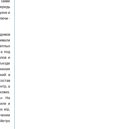
 Также
чередь
ухни и
лючи -
 домов
нимали
теплых
 а под
ллов и
ъезде
анения
ний: в
состав
нтр, а
хожих.
ь». На
тиле и
х игр,
ечении
 Метро