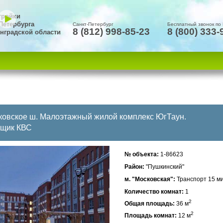
тройки
Петербурга
Санкт-Петербург
Бесплатный звонок по
8 (812) 998-85-23
8 (800) 333-
нградской области
ковское ш.
Малоэтажный жилой комплекс ЮгТаун.
йщик КВС
№ объекта:
1-86623
Район:
"Пушкинский"
м. "Московская":
Транспорт 15 м
Количество комнат:
1
2
Общая площадь:
36 м
2
Площадь комнат:
12 м