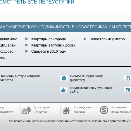
СМОТРЕТЬ ВСЕ ПЕРЕУСТУПКИ
 И КОММЕРЧЕСКУЮ НЕДВИЖИМОСТЬ В НОВОСТРОЙКАХ САНКТ-ПЕТ
 Девяткино
Квартиры пригороде
Новостройки у метро
 Шушарах
Квартиры в готовых домах
 Кудрово
Сдаются в 2016 году
ино
Написать в отдел контроля
письмо генеральному
качества
директору
предложения по улучшению
сайта
нда
Дома, дачи
Коттеджные
Ипотечное
вижимости
и участки
поселки
кредитовани
При полном или частичном использовании материалов ссылка на сайт spbnovostroy.r